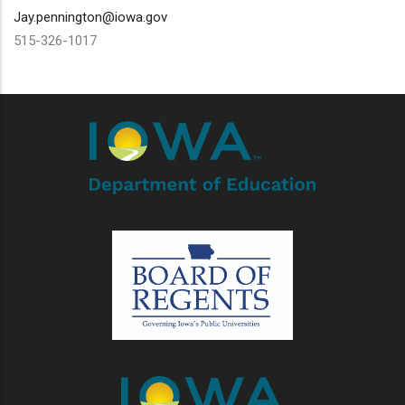
Jay.pennington@iowa.gov
515-326-1017