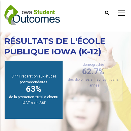
Aller
au
contenu
principal
RÉSULTATS DE L'ÉCOLE
PUBLIQUE IOWA (K-12)
PRR: Inscription par
de
démographie
62.7%
ISPP: Préparation aux études
postsecondaires
des diplômés s'inscrivent dans
63%
l'année
de la promotion 2020 a obtenu
l'ACT ou le SAT