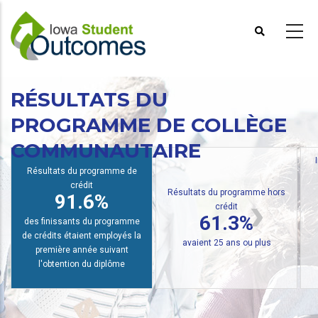
Aller
au
contenu
principal
RÉSULTATS DU
PROGRAMME DE COLLÈGE
COMMUNAUTAIRE
Inscriptions au cré
crédit
Résultats du programme hors
Vers le b
 du programme de
crédit
2.0
61.3%
crédit
1.6%
et
des finissants du programme
11.6
més employés
CTE hors crédit avaient 25 ans
ou plus
de l'année der
respective