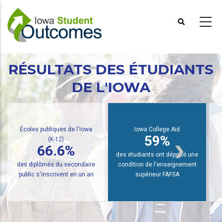
Aller
au
contenu
principal
RÉSULTATS DES ÉTUDIANTS
DE L'IOWA
ubliques de l'Iowa
Iowa College Aid
59%
(K-12)
Iowa Community
66.6%
91.
des étudiants ont déposé une
més du secondaire
condition de l'enseignement
est devenu 
inscrivent en un an
supérieur FAFSA