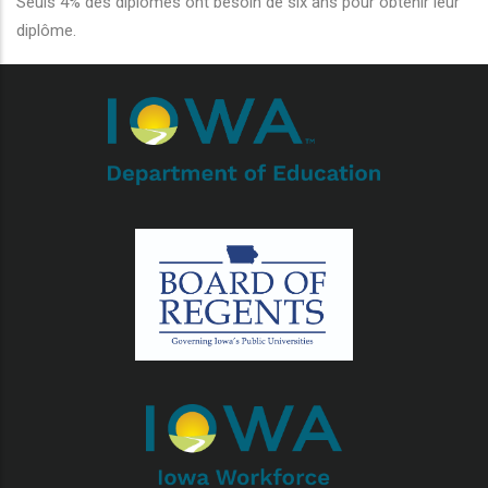
Seuls 4% des diplômés ont besoin de six ans pour obtenir leur
diplôme.
r les actions supplémentaires