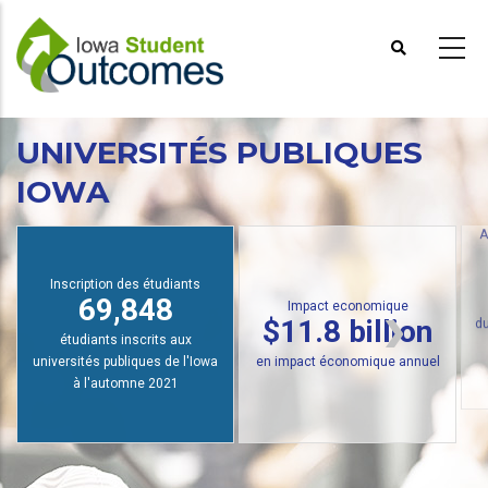
Aller
au
contenu
principal
UNIVERSITÉS PUBLIQUES
IOWA
A
Inscription des étudiants
69,848
Impact economique
$11.8 billion
du
étudiants inscrits aux
universités publiques de l'Iowa
en impact économique annuel
à l'automne 2021