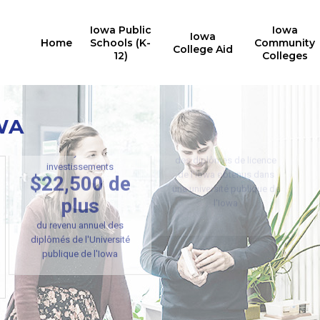
Iowa Public
Iowa
Iowa
Home
Schools (K-
Community
College Aid
12)
Colleges
WA
Diplômes obtenus
67%
des diplômes de licence
Analyse des
de l'Iowa obtenus dans
investissements
$22,500 de
une université publique de
l'Iowa
plus
du revenu annuel des
diplômés de l'Université
publique de l'Iowa