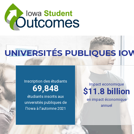
Aller
au
contenu
principal
UNIVERSITÉS PUBLIQUES IO
Inscription des étudiants
Impact economique
69,848
$11.8 billion
étudiants inscrits aux
en impact économique
universités publiques de
annuel
l'Iowa à l'automne 2021