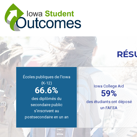
Aller
au
contenu
principal
RÉS
Écoles publiques de l'Iowa
(K-12)
Iowa College Aid
66.6%
59%
des diplômés du
des étudiants ont déposé
secondaire public
un FAFSA
s'inscrivent au
postsecondaire en un an