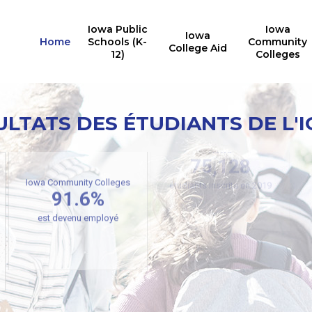
Iowa Public
Iowa
Iowa
Home
Schools (K-
Community
College Aid
12)
Colleges
ULTATS DES ÉTUDIANTS DE L'
Universités publiques de
l'Iowa
75,128
étudiants inscrits en 2019
Iowa Community Colleges
91.6%
est devenu employé