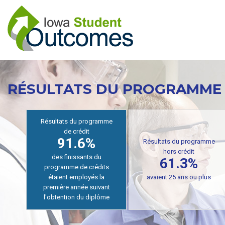
Aller
au
contenu
principal
RÉSULTATS DU PROGRAMME
Résultats du programme
Résultats du programme
hors crédit
61.3%
de crédit
91.6%
des finissants du
diplômés employés
programme CTE hors crédit
avaient 25 ans ou plus