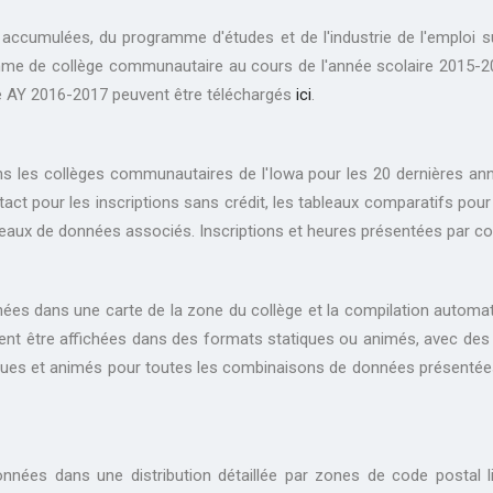
t accumulées, du programme d'études et de l'industrie de l'emploi s
mme de collège communautaire au cours de l'année scolaire 2015-20
te AY 2016-2017 peuvent être téléchargés
ici
.
s les collèges communautaires de l'Iowa pour les 20 dernières ann
ntact pour les inscriptions sans crédit, les tableaux comparatifs pour
leaux de données associés. Inscriptions et heures présentées par collè
es dans une carte de la zone du collège et la compilation automatiq
uvent être affichées dans des formats statiques ou animés, avec des 
miques et animés pour toutes les combinaisons de données présentées
nnées dans une distribution détaillée par zones de code postal 