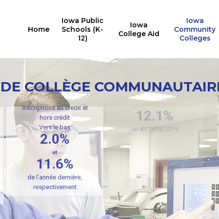
Iowa Public
Iowa
Iowa
Home
Schools (K-
Community
College Aid
12)
Colleges
 DE COLLÈGE COMMUNAUTAIR
Inscriptions au crédit et
La migration interne était à
hors crédit
12.1%
Vers le bas
2.0%
en AY 2018-2019
et
11.6%
de l'année dernière,
respectivement