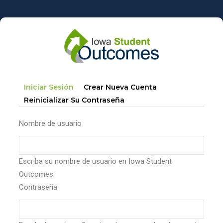
Pasar
al
contenido
principal
Solapas
(solapa
Iniciar Sesión
Crear Nueva Cuenta
principales
Activa)
Reinicializar Su Contraseña
Nombre de usuario
Escriba su nombre de usuario en Iowa Student
Outcomes.
Contraseña