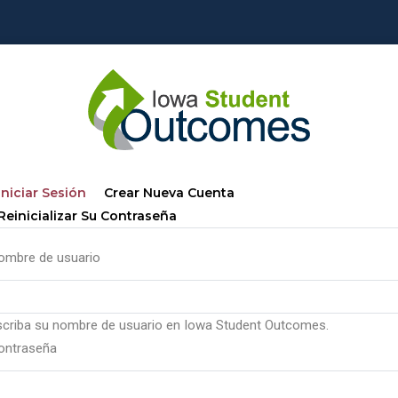
Solapas
(solapa
Iniciar Sesión
Crear Nueva Cuenta
principales
Activa)
Reinicializar Su Contraseña
ombre de usuario
scriba su nombre de usuario en Iowa Student Outcomes.
ontraseña