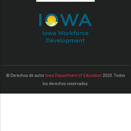
additional actions
© Derechos de autor
Iowa Department of Education
2020. Todos
los derechos reservados.