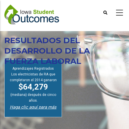
Pasar
al
contenido
principal
RESULTADOS DEL
DESARROLLO DE LA
FUERZA LABORAL
Aprendizajes Registrados
Los electricistas de RA que
completaron el 2014 ganaron
$64,279
(mediana) después de cinco
años.
Haga clic aquí para más