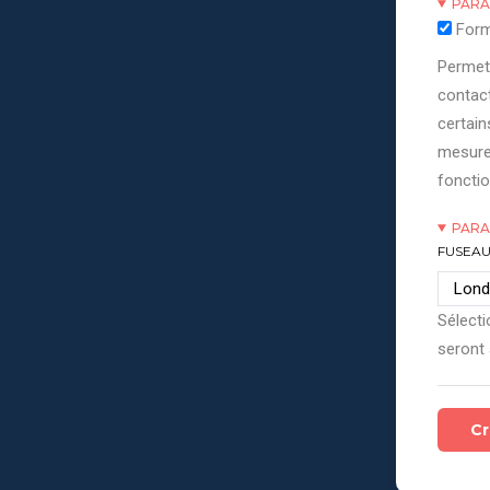
PARA
Form
Permett
contact
certain
mesure
fonctio
PARA
FUSEAU
Sélecti
seront 