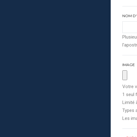
NOM D'
Plusieu
l'apostr
IMAGE
Votre v
1 seul f
Limité 
Types a
Les im