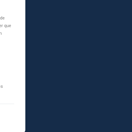
 de
er que
n
es