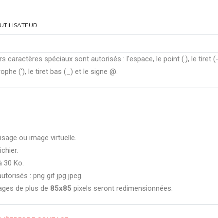
UTILISATEUR
rs caractères spéciaux sont autorisés : l'espace, le point (.), le tiret (-
ophe ('), le tiret bas (_) et le signe @.
isage ou image virtuelle.
ichier.
à 30 Ko.
utorisés : png gif jpg jpeg.
ages de plus de
85x85
pixels seront redimensionnées.