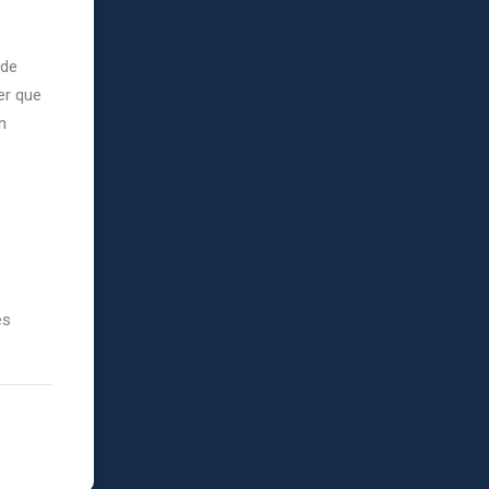
 de
er que
n
es