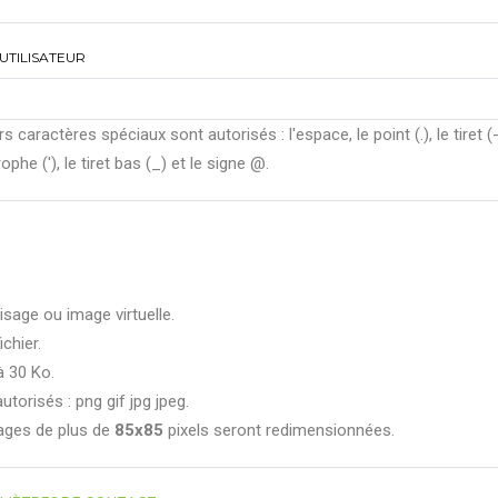
UTILISATEUR
rs caractères spéciaux sont autorisés : l'espace, le point (.), le tiret (-
ophe ('), le tiret bas (_) et le signe @.
isage ou image virtuelle.
ichier.
à 30 Ko.
utorisés : png gif jpg jpeg.
ages de plus de
85x85
pixels seront redimensionnées.