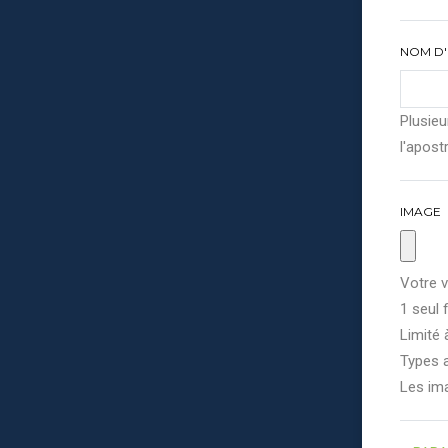
NOM D'
Plusieu
l'apostr
IMAGE
Votre v
1 seul f
Limité 
Types a
Les im