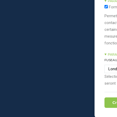
PARA
Form
Permett
contact
certain
mesure
fonctio
PARA
FUSEAU
Sélecti
seront 