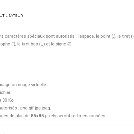
UTILISATEUR
rs caractères spéciaux sont autorisés : l'espace, le point (.), le tiret (-
ophe ('), le tiret bas (_) et le signe @.
isage ou image virtuelle.
ichier.
à 30 Ko.
utorisés : png gif jpg jpeg.
ages de plus de
85x85
pixels seront redimensionnées.