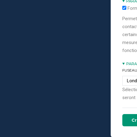
PARA
Form
Permett
contact
certain
mesure
fonctio
PARA
FUSEAU
Sélecti
seront 