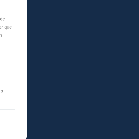
 de
er que
n
es