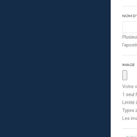
NOM D'
Plusieu
l'apostr
IMAGE
Votre v
1 seul f
Limité 
Types a
Les im