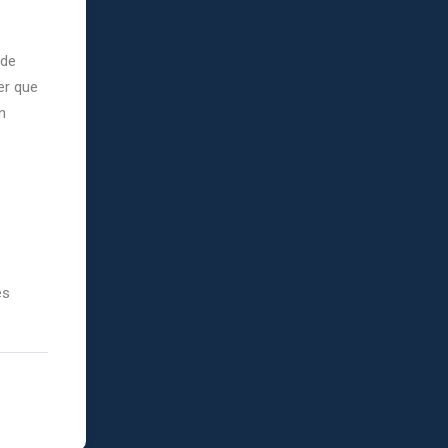
 de
er que
n
es