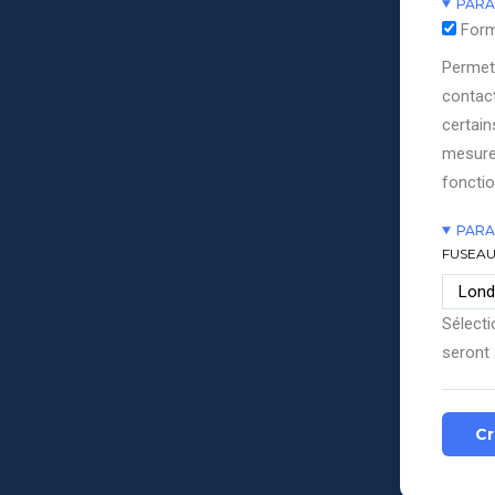
PARA
Form
Permett
contact
certain
mesure
fonctio
PARA
FUSEAU
Sélecti
seront 