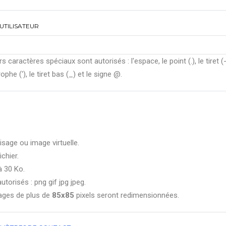
UTILISATEUR
rs caractères spéciaux sont autorisés : l'espace, le point (.), le tiret (-
ophe ('), le tiret bas (_) et le signe @.
isage ou image virtuelle.
ichier.
à 30 Ko.
utorisés : png gif jpg jpeg.
ages de plus de
85x85
pixels seront redimensionnées.