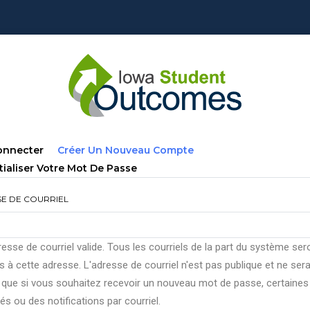
lets
(onglet
onnecter
Créer Un Nouveau Compte
ncipaux
Actif)
tialiser Votre Mot De Passe
E DE COURRIEL
esse de courriel valide. Tous les courriels de la part du système ser
 à cette adresse. L'adresse de courriel n'est pas publique et ne ser
e que si vous souhaitez recevoir un nouveau mot de passe, certaines
tés ou des notifications par courriel.