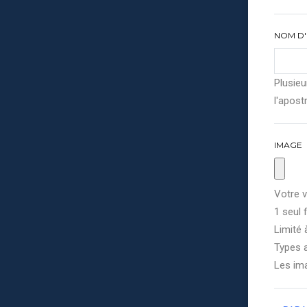
NOM D'
Plusieu
l'apostr
IMAGE
Votre v
1 seul f
Limité 
Types a
Les im