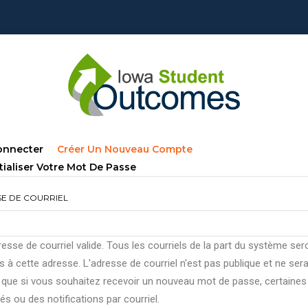
lets
(onglet
onnecter
Créer Un Nouveau Compte
ncipaux
Actif)
tialiser Votre Mot De Passe
E DE COURRIEL
esse de courriel valide. Tous les courriels de la part du système ser
 à cette adresse. L'adresse de courriel n'est pas publique et ne ser
e que si vous souhaitez recevoir un nouveau mot de passe, certaines
tés ou des notifications par courriel.