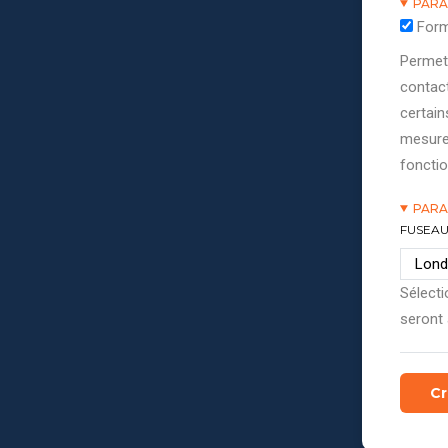
PARA
Form
Permett
contact
certain
mesure
fonctio
PARA
FUSEAU
Sélecti
seront 