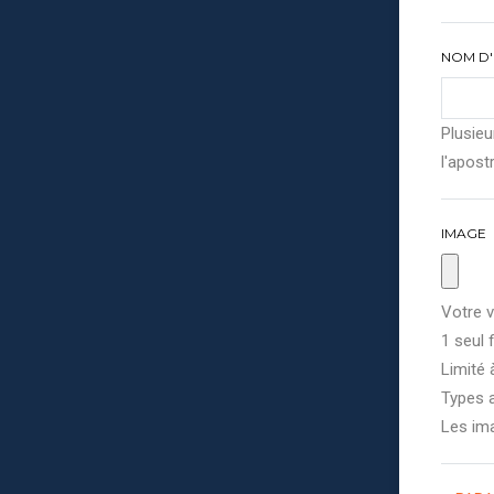
NOM D'
Plusieu
l'apostr
IMAGE
Votre v
1 seul f
Limité 
Types a
Les im