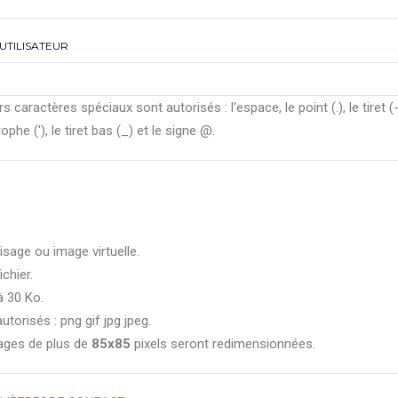
UTILISATEUR
rs caractères spéciaux sont autorisés : l'espace, le point (.), le tiret (-
ophe ('), le tiret bas (_) et le signe @.
isage ou image virtuelle.
ichier.
à 30 Ko.
utorisés : png gif jpg jpeg.
ages de plus de
85x85
pixels seront redimensionnées.