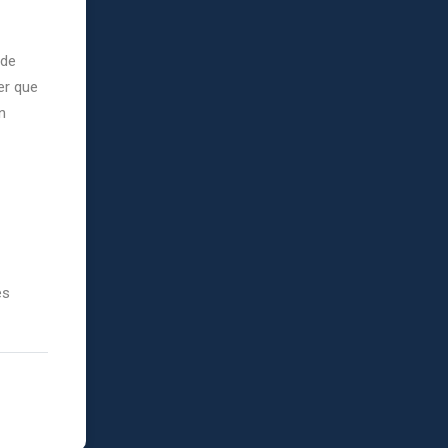
 de
er que
n
es