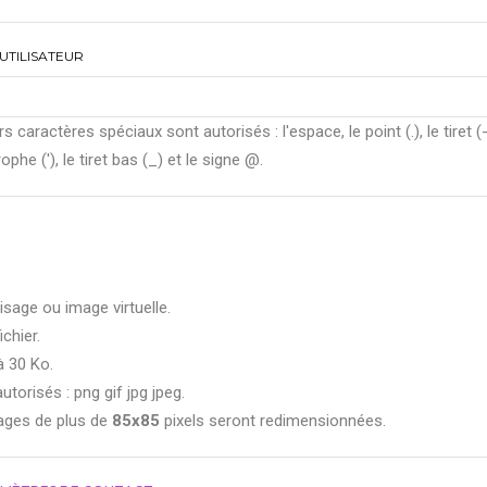
UTILISATEUR
rs caractères spéciaux sont autorisés : l'espace, le point (.), le tiret (-
ophe ('), le tiret bas (_) et le signe @.
isage ou image virtuelle.
ichier.
à 30 Ko.
utorisés : png gif jpg jpeg.
ages de plus de
85x85
pixels seront redimensionnées.