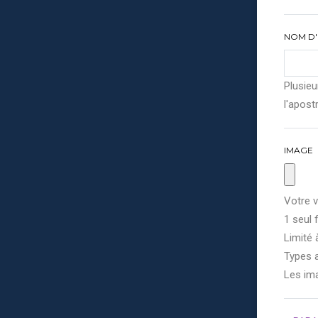
NOM D'
Plusieu
l'apostr
IMAGE
Votre v
1 seul f
Limité 
Types a
Les im