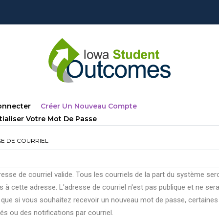
lets
(onglet
onnecter
Créer Un Nouveau Compte
ncipaux
Actif)
tialiser Votre Mot De Passe
E DE COURRIEL
esse de courriel valide. Tous les courriels de la part du système ser
 à cette adresse. L'adresse de courriel n'est pas publique et ne ser
e que si vous souhaitez recevoir un nouveau mot de passe, certaines
tés ou des notifications par courriel.