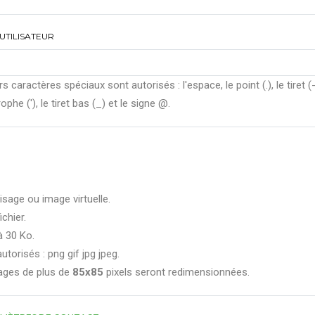
UTILISATEUR
rs caractères spéciaux sont autorisés : l'espace, le point (.), le tiret (-
ophe ('), le tiret bas (_) et le signe @.
isage ou image virtuelle.
ichier.
à 30 Ko.
utorisés : png gif jpg jpeg.
ages de plus de
85x85
pixels seront redimensionnées.