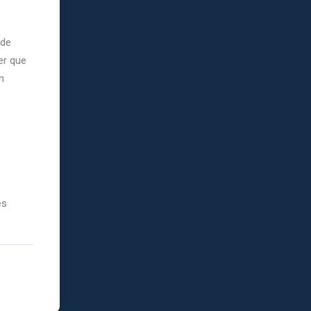
 de
er que
n
es