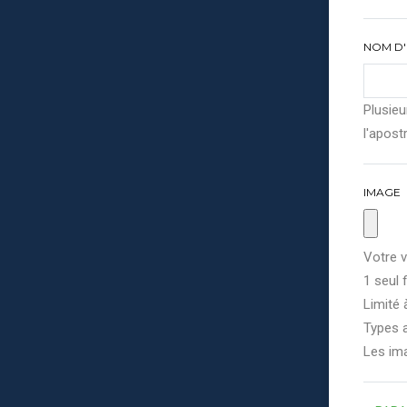
NOM D'
Plusieu
l'apostr
IMAGE
Votre v
1 seul f
Limité 
Types a
Les im