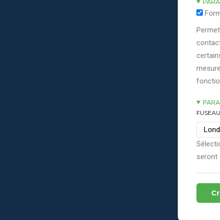
PARA
Form
Permett
contact
certain
mesure
fonctio
PARA
FUSEAU
Sélecti
seront 