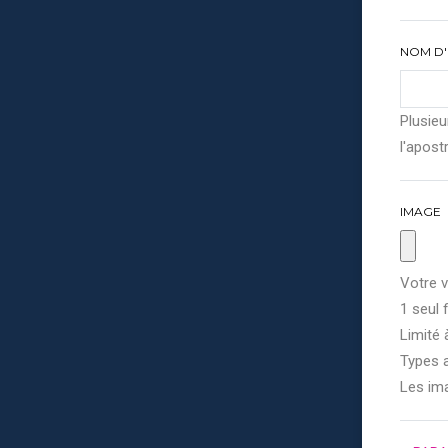
NOM D'
Plusieu
l'apostr
IMAGE
Votre v
1 seul f
Limité 
Types a
Les im