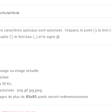
UTILISATEUR
rs caractères spéciaux sont autorisés : l'espace, le point (.), le tiret (-
ophe ('), le tiret bas (_) et le signe @.
isage ou image virtuelle.
ichier.
à 30 Ko.
utorisés : png gif jpg jpeg.
ages de plus de
85x85
pixels seront redimensionnées.