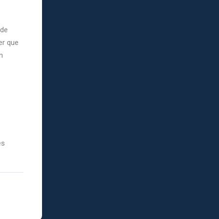
 de
er que
n
es