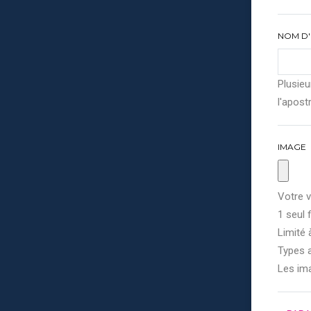
NOM D'
Plusieu
l'apostr
IMAGE
Votre v
1 seul f
Limité 
Types a
Les im