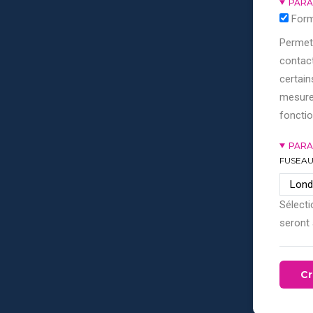
PARA
Form
Permett
contact
certain
mesure
fonctio
PARA
FUSEAU
Sélecti
seront 