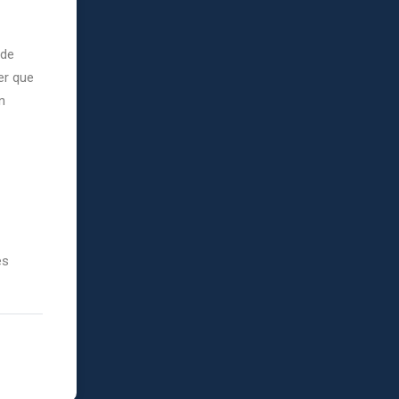
 de
er que
n
es