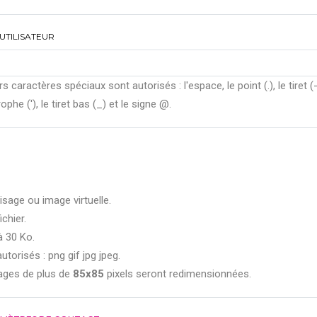
UTILISATEUR
rs caractères spéciaux sont autorisés : l'espace, le point (.), le tiret (-
ophe ('), le tiret bas (_) et le signe @.
isage ou image virtuelle.
ichier.
à 30 Ko.
utorisés : png gif jpg jpeg.
ages de plus de
85x85
pixels seront redimensionnées.