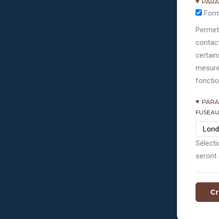
PARA
Form
Permett
contact
certain
mesure
fonctio
PARA
FUSEAU
Sélecti
seront 