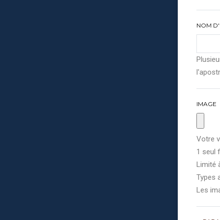
NOM D'
Plusieu
l'apostr
IMAGE
Votre v
1 seul f
Limité 
Types a
Les im