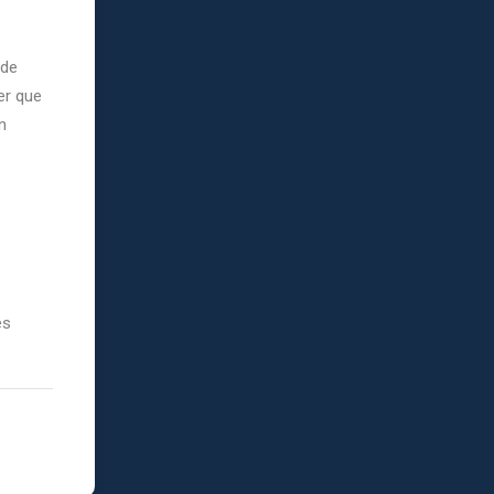
 de
er que
n
es