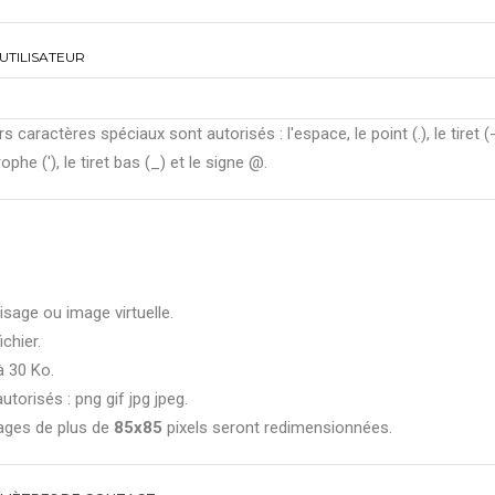
UTILISATEUR
rs caractères spéciaux sont autorisés : l'espace, le point (.), le tiret (-
ophe ('), le tiret bas (_) et le signe @.
isage ou image virtuelle.
ichier.
à 30 Ko.
utorisés : png gif jpg jpeg.
ages de plus de
85x85
pixels seront redimensionnées.