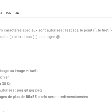
UTILISATEUR
rs caractères spéciaux sont autorisés : l'espace, le point (.), le tiret (-
ophe ('), le tiret bas (_) et le signe @.
isage ou image virtuelle.
ichier.
à 30 Ko.
utorisés : png gif jpg jpeg.
ages de plus de
85x85
pixels seront redimensionnées.