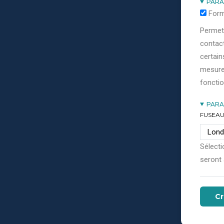
PARA
Form
Permett
contact
certain
mesure
fonctio
PARA
FUSEAU
Sélecti
seront 