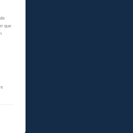
 de
er que
n
es