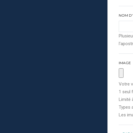
NOM D'
Plusieu
l'apostr
IMAGE
Votre v
1 seul f
Limité 
Types a
Les im