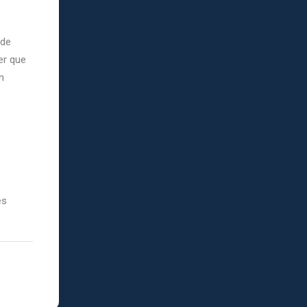
 de
er que
n
es