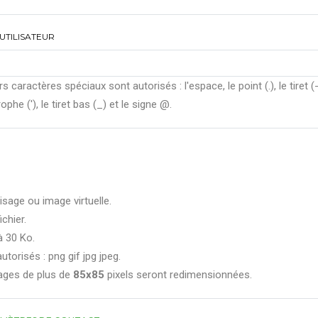
UTILISATEUR
rs caractères spéciaux sont autorisés : l'espace, le point (.), le tiret (-
ophe ('), le tiret bas (_) et le signe @.
isage ou image virtuelle.
ichier.
à 30 Ko.
utorisés : png gif jpg jpeg.
ages de plus de
85x85
pixels seront redimensionnées.