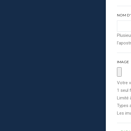
NOM D'
Plusieu
l'apostr
IMAGE
Votre v
1 seul f
Limité 
Types a
Les im