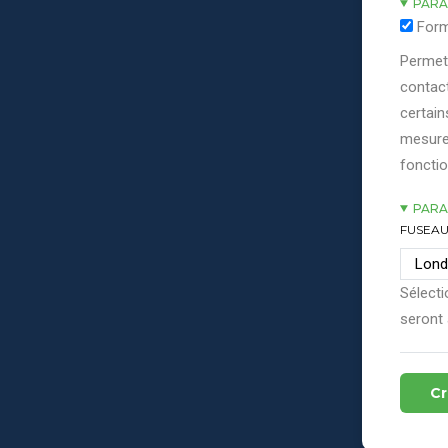
PARA
Form
Permett
contact
certain
mesure
fonctio
PARA
FUSEAU
Sélecti
seront 