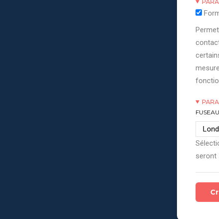
PARA
Form
Permett
contact
certain
mesure
fonctio
PARA
FUSEAU
Sélecti
seront 