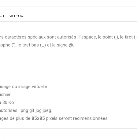
UTILISATEUR
rs caractères spéciaux sont autorisés : l'espace, le point (.), le tiret (-
ophe ('), le tiret bas (_) et le signe @.
isage ou image virtuelle.
ichier.
à 30 Ko.
utorisés : png gif jpg jpeg.
ages de plus de
85x85
pixels seront redimensionnées.