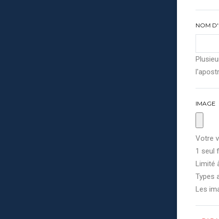
NOM D'
Plusieu
l'apostr
IMAGE
Votre v
1 seul f
Limité 
Types a
Les im