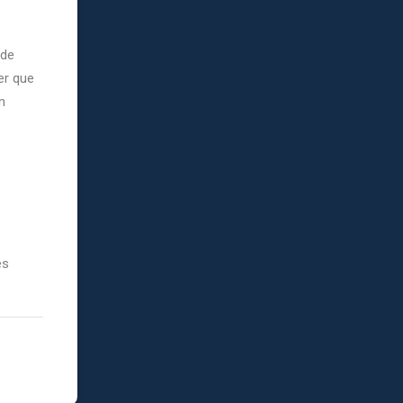
 de
er que
n
es