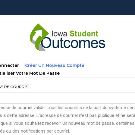
lets
(onglet
onnecter
Créer Un Nouveau Compte
ncipaux
Actif)
tialiser Votre Mot De Passe
E DE COURRIEL
esse de courriel valide. Tous les courriels de la part du système ser
 à cette adresse. L'adresse de courriel n'est pas publique et ne ser
e que si vous souhaitez recevoir un nouveau mot de passe, certaines
tés ou des notifications par courriel.