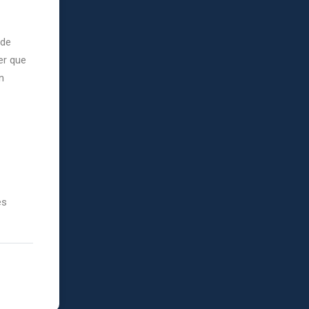
 de
er que
n
es