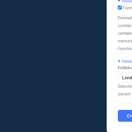
PARA
Form
Permett
contact
certain
mesure
fonctio
PARA
FUSEAU
Sélecti
seront 