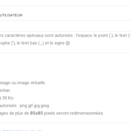
UTILISATEUR
rs caractères spéciaux sont autorisés : l'espace, le point (.), le tiret (-
ophe ('), le tiret bas (_) et le signe @.
isage ou image virtuelle.
ichier.
à 30 Ko.
utorisés : png gif jpg jpeg.
ages de plus de
85x85
pixels seront redimensionnées.