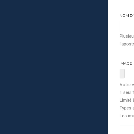
NOM D'
Plusieu
l'apostr
IMAGE
Votre v
1 seul f
Limité 
Types a
Les im