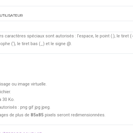
UTILISATEUR
rs caractères spéciaux sont autorisés : l'espace, le point (.), le tiret (-
ophe ('), le tiret bas (_) et le signe @.
isage ou image virtuelle.
ichier.
à 30 Ko.
utorisés : png gif jpg jpeg.
ages de plus de
85x85
pixels seront redimensionnées.