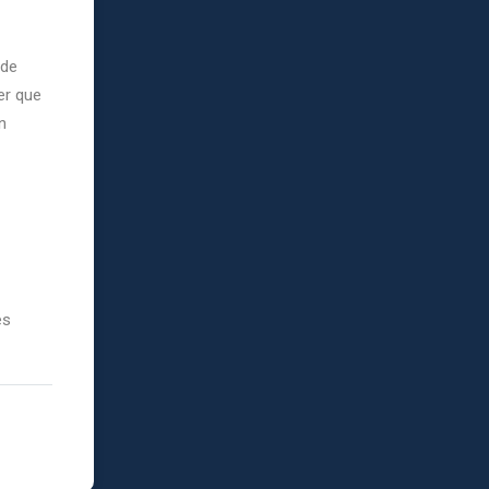
 de
er que
n
es