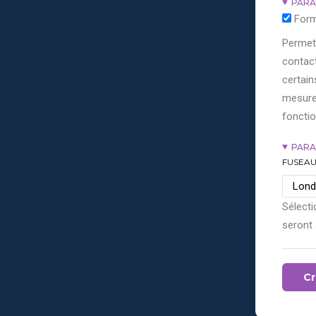
PARA
Form
Permett
contact
certain
mesure
fonctio
PARA
FUSEAU
Sélecti
seront 