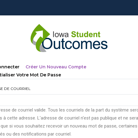
lets
(onglet
onnecter
Créer Un Nouveau Compte
ncipaux
Actif)
tialiser Votre Mot De Passe
E DE COURRIEL
esse de courriel valide. Tous les courriels de la part du système ser
 à cette adresse. L'adresse de courriel n'est pas publique et ne ser
e que si vous souhaitez recevoir un nouveau mot de passe, certaines
tés ou des notifications par courriel.