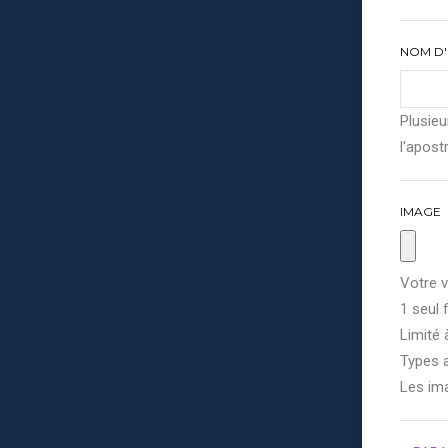
NOM D'
Plusieu
l'apostr
IMAGE
Votre v
1 seul f
Limité 
Types a
Les im