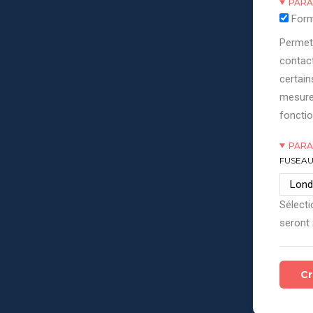
PARA
Form
Permett
contact
certain
mesure
fonctio
PARA
FUSEAU
Sélecti
seront 