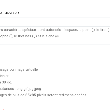
UTILISATEUR
rs caractères spéciaux sont autorisés : l'espace, le point (.), le tiret (-
ophe ('), le tiret bas (_) et le signe @.
isage ou image virtuelle.
ichier.
à 30 Ko.
utorisés : png gif jpg jpeg.
ages de plus de
85x85
pixels seront redimensionnées.