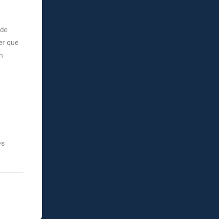
 de
er que
n
es