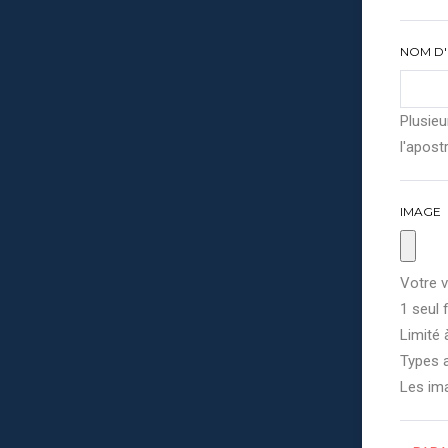
NOM D'
Plusieu
l'apostr
IMAGE
Votre v
1 seul f
Limité 
Types a
Les im