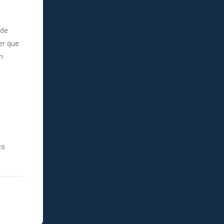
 de
er que
n
es