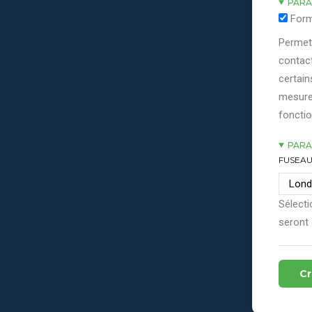
PARA
Form
Permett
contact
certain
mesure
fonctio
PARA
FUSEAU
Sélecti
seront 