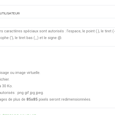
UTILISATEUR
rs caractères spéciaux sont autorisés : l'espace, le point (.), le tiret (-
ophe ('), le tiret bas (_) et le signe @.
isage ou image virtuelle.
ichier.
à 30 Ko.
utorisés : png gif jpg jpeg.
ages de plus de
85x85
pixels seront redimensionnées.