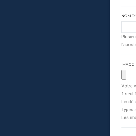
NOM D'
Plusieu
l'apostr
IMAGE
Votre v
1 seul f
Limité 
Types a
Les im