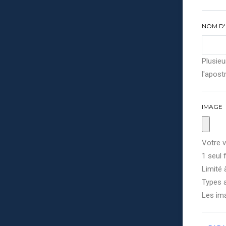
NOM D'
Plusieu
l'apostr
IMAGE
Votre v
1 seul f
Limité 
Types a
Les im