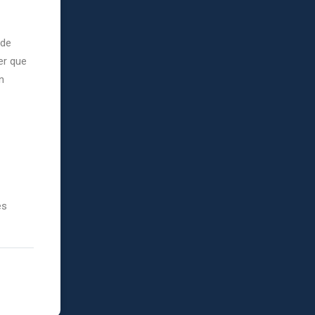
 de
er que
n
es