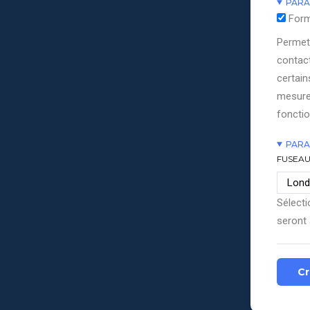
PARA
Form
Permett
contact
certain
mesure
fonctio
PARA
FUSEAU
Sélecti
seront 