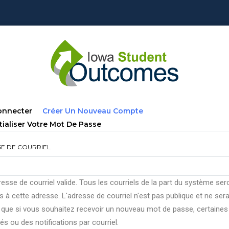
lets
(onglet
onnecter
Créer Un Nouveau Compte
ncipaux
Actif)
tialiser Votre Mot De Passe
E DE COURRIEL
esse de courriel valide. Tous les courriels de la part du système ser
 à cette adresse. L'adresse de courriel n'est pas publique et ne ser
e que si vous souhaitez recevoir un nouveau mot de passe, certaines
tés ou des notifications par courriel.