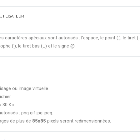
UTILISATEUR
rs caractères spéciaux sont autorisés : l'espace, le point (.), le tiret (-
ophe ('), le tiret bas (_) et le signe @.
isage ou image virtuelle.
ichier.
à 30 Ko.
utorisés : png gif jpg jpeg.
ages de plus de
85x85
pixels seront redimensionnées.