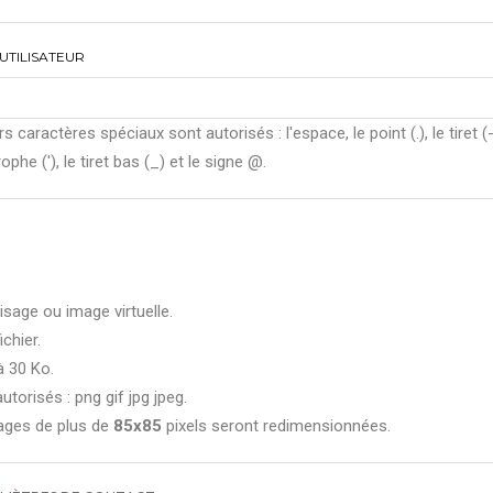
UTILISATEUR
rs caractères spéciaux sont autorisés : l'espace, le point (.), le tiret (-
ophe ('), le tiret bas (_) et le signe @.
isage ou image virtuelle.
ichier.
à 30 Ko.
utorisés : png gif jpg jpeg.
ages de plus de
85x85
pixels seront redimensionnées.