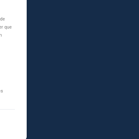
 de
er que
n
es