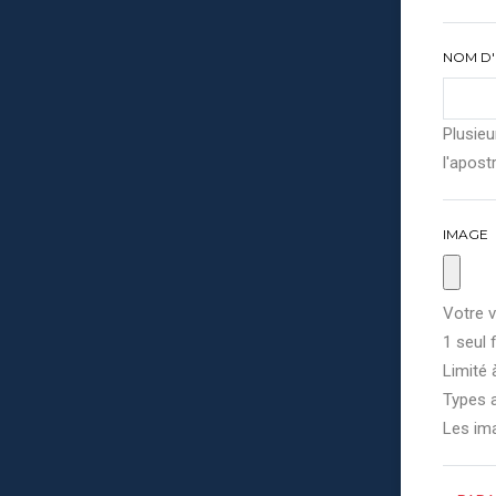
NOM D'
Plusieu
l'apostr
IMAGE
Votre v
1 seul f
Limité 
Types a
Les im