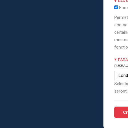
PARA
Form
Permett
contact
certain
mesure
fonctio
PARA
FUSEAU
Sélecti
seront 