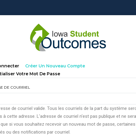
lets
(onglet
onnecter
Créer Un Nouveau Compte
ncipaux
Actif)
tialiser Votre Mot De Passe
E DE COURRIEL
esse de courriel valide. Tous les courriels de la part du système ser
 à cette adresse. L'adresse de courriel n'est pas publique et ne ser
e que si vous souhaitez recevoir un nouveau mot de passe, certaines
tés ou des notifications par courriel.