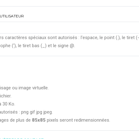
UTILISATEUR
rs caractères spéciaux sont autorisés : l'espace, le point (.), le tiret (-
ophe ('), le tiret bas (_) et le signe @.
isage ou image virtuelle.
ichier.
à 30 Ko.
utorisés : png gif jpg jpeg.
ages de plus de
85x85
pixels seront redimensionnées.