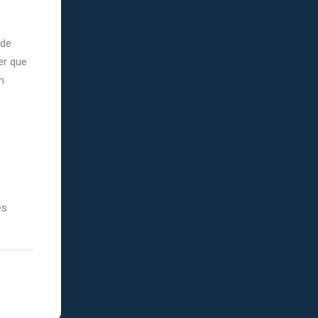
 de
er que
n
es