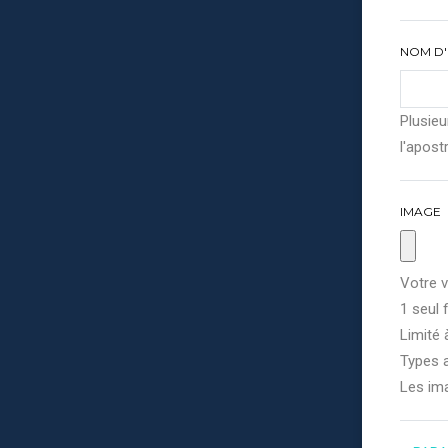
NOM D'
Plusieu
l'apostr
IMAGE
Votre v
1 seul f
Limité 
Types a
Les im