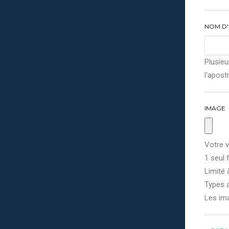
NOM D'
Plusieu
l'apostr
IMAGE
Votre v
1 seul f
Limité 
Types a
Les im