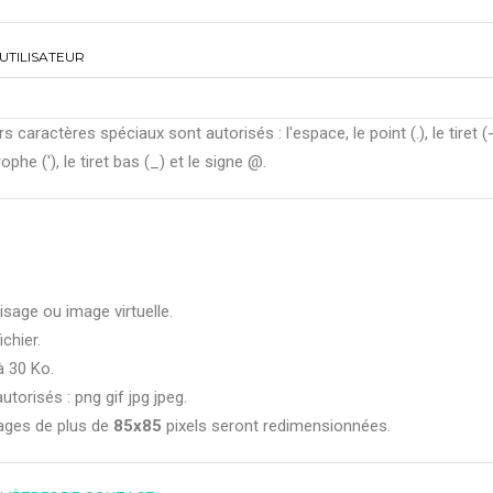
UTILISATEUR
rs caractères spéciaux sont autorisés : l'espace, le point (.), le tiret (-
ophe ('), le tiret bas (_) et le signe @.
isage ou image virtuelle.
ichier.
à 30 Ko.
utorisés : png gif jpg jpeg.
ages de plus de
85x85
pixels seront redimensionnées.