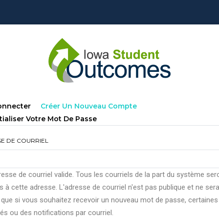
lets
(onglet
onnecter
Créer Un Nouveau Compte
ncipaux
Actif)
tialiser Votre Mot De Passe
E DE COURRIEL
esse de courriel valide. Tous les courriels de la part du système ser
 à cette adresse. L'adresse de courriel n'est pas publique et ne ser
e que si vous souhaitez recevoir un nouveau mot de passe, certaines
tés ou des notifications par courriel.