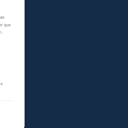
 de
er que
n
es