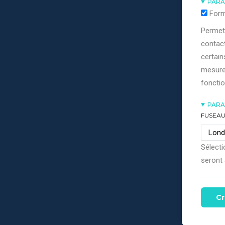
PARA
Form
Permett
contact
certain
mesure
fonctio
PARA
FUSEAU
Sélecti
seront 