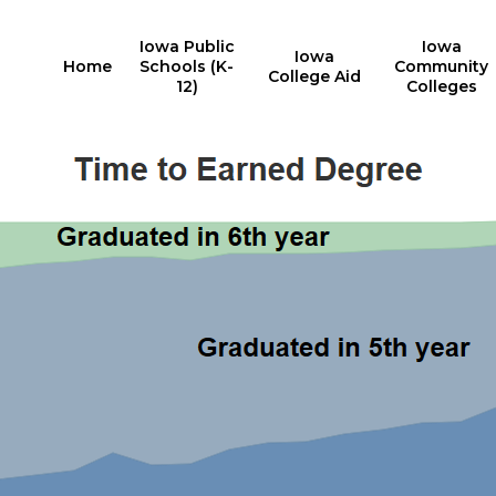
Iowa Public
Iowa
Iowa
Home
Schools (K-
Community
College Aid
12)
Colleges