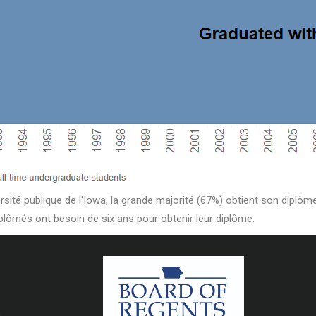
rsité publique de l'Iowa, la grande majorité (67%) obtient son diplô
iplômés ont besoin de six ans pour obtenir leur diplôme.