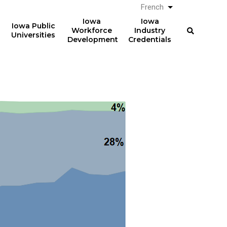
French
Lister les actio
Iowa
Iowa
Iowa Public
Workforce
Industry
Universities
Development
Credentials