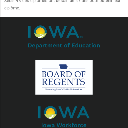
Seuls 4% des diplômés ont besoin de six ans pour obtenir leur
diplôme.
r les actions supplémentaires