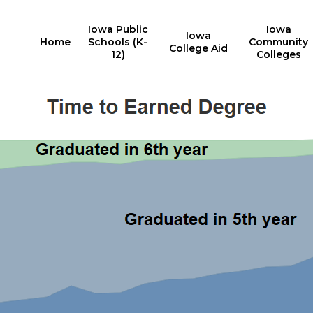
Iowa Public
Iowa
Iowa
Home
Schools (K-
Community
College Aid
12)
Colleges