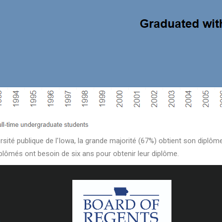
rsité publique de l'Iowa, la grande majorité (67%) obtient son diplô
iplômés ont besoin de six ans pour obtenir leur diplôme.