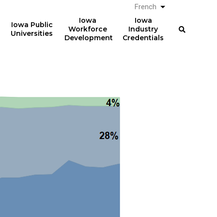
French
Lister les actio
Iowa
Iowa
Iowa Public
Workforce
Industry
Universities
Development
Credentials