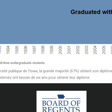
rsité publique de l'Iowa, la grande majorité (67%) obtient son diplô
iplômés ont besoin de six ans pour obtenir leur diplôme.