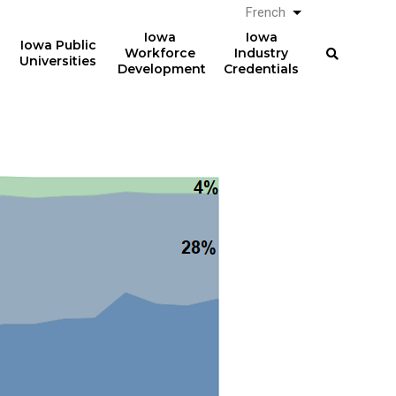
French
Lister les actio
Iowa
Iowa
Iowa Public
Workforce
Industry
Universities
Development
Credentials