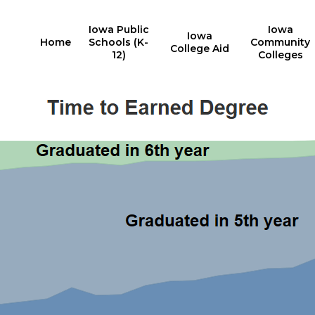
Iowa Public
Iowa
Iowa
Home
Schools (K-
Community
College Aid
12)
Colleges