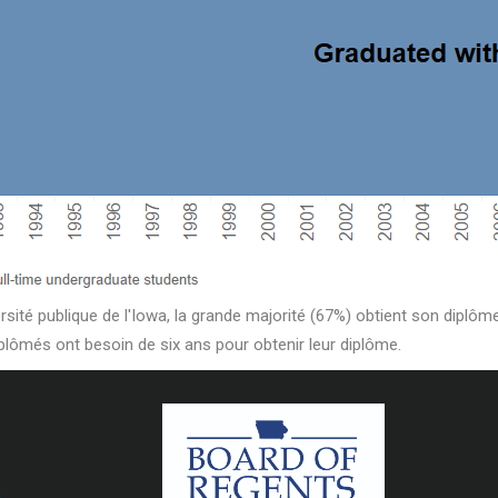
rsité publique de l'Iowa, la grande majorité (67%) obtient son diplô
iplômés ont besoin de six ans pour obtenir leur diplôme.