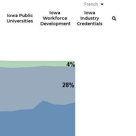
French
Lister les actio
Iowa
Iowa
Iowa Public
Workforce
Industry
Universities
Development
Credentials