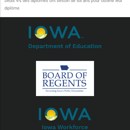
Seuls 4% des diplômés ont besoin de six ans pour obtenir leur
diplôme.
r les actions supplémentaires