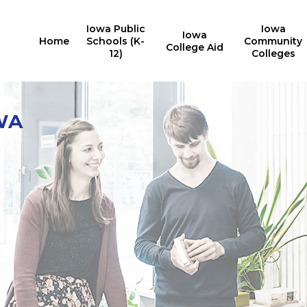
Iowa Public
Iowa
Iowa
Home
Schools (K-
Community
College Aid
12)
Colleges
Analyse des
Diplômes obtenus
WA
investissements
67%
$22,500 de
des diplômes de licence
plus
de l'Iowa obtenus dans
une université publique de
du revenu annuel des
l'Iowa
diplômés de l'Université
publique de l'Iowa