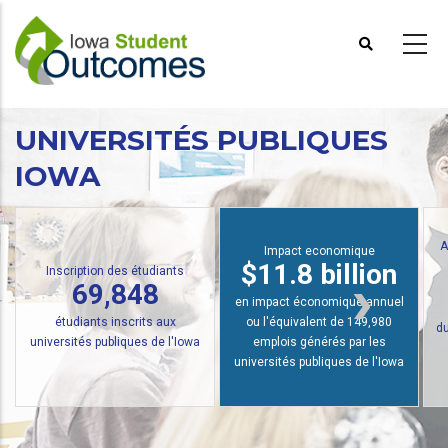
Aller
au
contenu
principal
UNIVERSITÉS PUBLIQUES
IOWA
Analyse des investissements
Impact economique
$22,500 de
$11.8 billion
plus
en impact économique annuel
ou l'équivalent de 149,980
du revenu annuel des diplômés
emplois générés par les
de l'Université publique de
universités publiques de l'Iowa
l'Iowa