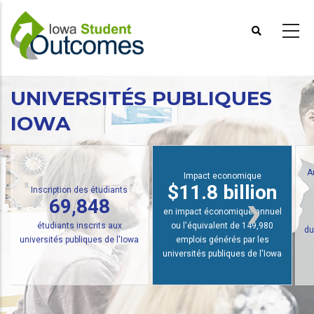
Aller
au
contenu
principal
UNIVERSITÉS PUBLIQUES
IOWA
Analyse des
Impact economique
$22,
$11.8 billion
scription des étudiants
69,848
en impact économique annuel
tudiants inscrits aux
ou l'équivalent de 149,980
du revenu an
rsités publiques de l'Iowa
emplois générés par les
de l'Unive
universités publiques de l'Iowa