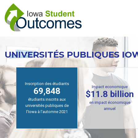
Aller
au
contenu
principal
UNIVERSITÉS PUBLIQUES IO
Inscription des étudiants
Impact economique
69,848
$11.8 billion
étudiants inscrits aux
en impact économique
universités publiques de
annuel
l'Iowa à l'automne 2021