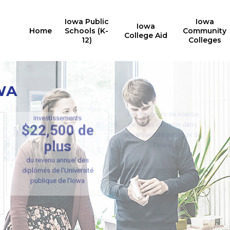
Iowa Public
Iowa
Iowa
Home
Schools (K-
Community
College Aid
12)
Colleges
WA
Diplômes obtenus
67%
Analyse des
des diplômes de licence
investissements
de l'Iowa obtenus dans
$22,500 de
une université publique de
l'Iowa
plus
du revenu annuel des
diplômés de l'Université
publique de l'Iowa