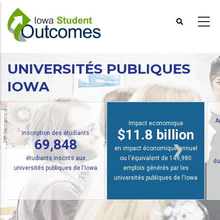
Aller
au
contenu
principal
UNIVERSITÉS PUBLIQUES
IOWA
Analyse des investissements
Impact economique
$22,500 de
$11.8 billion
plus
en impact économique annuel
ou l'équivalent de 149,980
du revenu annuel des diplômés
emplois générés par les
de l'Université publique de
universités publiques de l'Iowa
l'Iowa