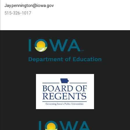
Jay.pennington@iowa.gov
515-326-1017