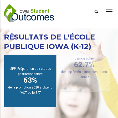
Aller
au
contenu
principal
RÉSULTATS DE L'ÉCOLE
PUBLIQUE IOWA (K-12)
PRR: Inscription par
de
démographie
62.7%
ISPP: Préparation aux études
postsecondaires
des diplômés s'inscrivent dans
63%
l'année
de la promotion 2020 a obtenu
l'ACT ou le SAT