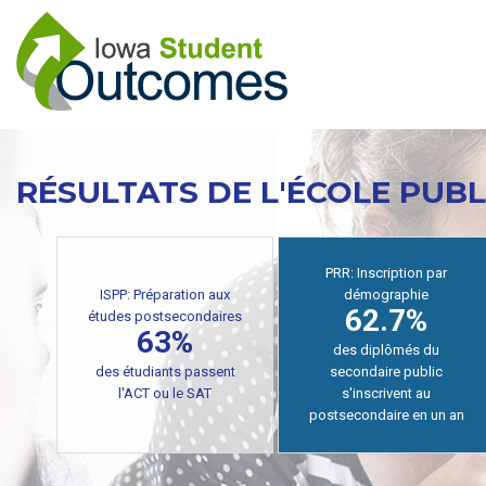
Aller
au
contenu
principal
RÉSULTATS DE L'ÉCOLE PUBL
PRR: Inscription par
ISPP: Préparation aux
démographie
62.7%
études postsecondaires
63%
des diplômés du
des étudiants passent
secondaire public
l'ACT ou le SAT
s'inscrivent au
postsecondaire en un an