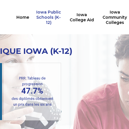
Iowa Public
Iowa
Iowa
Home
Schools (K-
Community
College Aid
12)
Colleges
IQUE IOWA (K-12)
PRR: Tableau de
progression
47.7%
des diplômés obtiennent
un prix dans les six ans