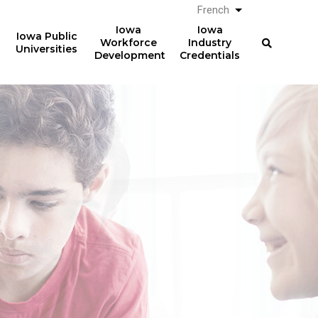
French
Lister les actio
Iowa
Iowa
Iowa Public
Workforce
Industry
Universities
Development
Credentials