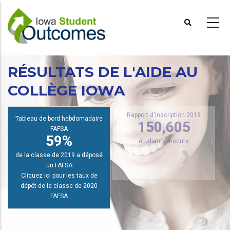
Aller
au
contenu
principal
RÉSULTATS DE L'AIDE AU
R
COLLÈGE IOWA
Tableau de bord hebdomadaire
Rapport d'inscription 2019
150,605
FAFSA
59%
étudiants inscrits
de la classe de 2019 a déposé
un FAFSA
Cliquez ici pour les taux de
dépôt de la classe de 2020
FAFSA