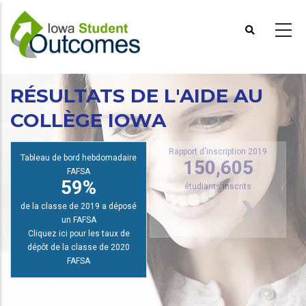
Aller
au
contenu
principal
RÉSULTATS DE L'AIDE AU
R
COLLÈGE IOWA
Rapport d'inscription 2019
Tableau de bord hebdomadaire
150,605
FAFSA
59%
étudiants inscrits
de la classe de 2019 a déposé
un FAFSA
Cliquez ici pour les taux de
dépôt de la classe de 2020
FAFSA