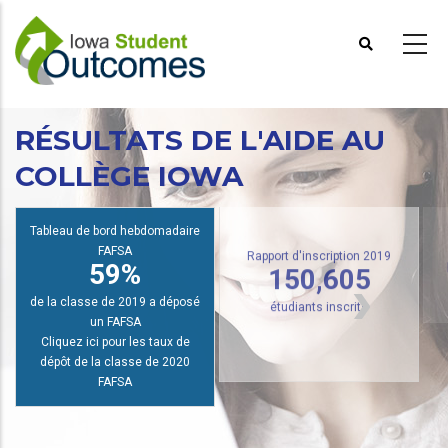
Aller
au
contenu
principal
RÉSULTATS DE L'AIDE AU
COLLÈGE IOWA
R
Tableau de bord hebdomadaire
FAFSA
59%
Rapport d'inscription 2019
150,605
de la classe de 2019 a déposé
étudiants inscrits
un FAFSA
Cliquez ici pour les taux de
dépôt de la classe de 2020
FAFSA