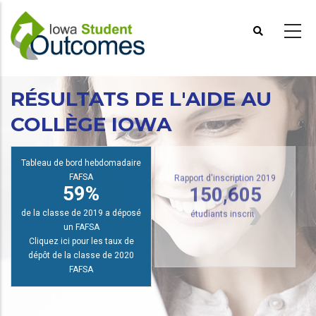
Aller
au
contenu
principal
RÉSULTATS DE L'AIDE AU
COLLÈGE IOWA
R
Tableau de bord hebdomadaire
FAFSA
Rapport d'inscription 2019
59%
150,605
de la classe de 2019 a déposé
étudiants inscrits
un FAFSA
Cliquez ici pour les taux de
dépôt de la classe de 2020
FAFSA